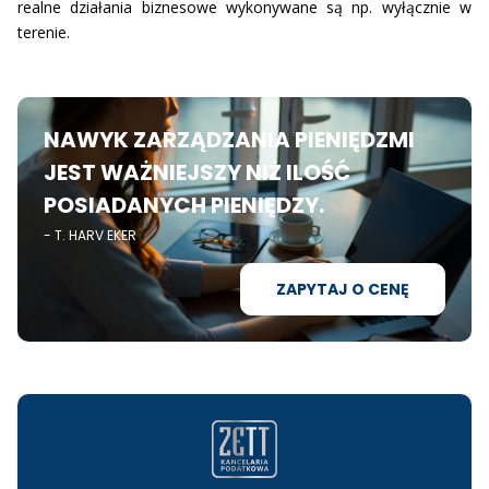
realne działania biznesowe wykonywane są np. wyłącznie w
terenie.
NAWYK ZARZĄDZANIA PIENIĘDZMI
JEST WAŻNIEJSZY
NIŻ ILOŚĆ
POSIADANYCH PIENIĘDZY.
- T. HARV EKER
ZAPYTAJ O CENĘ