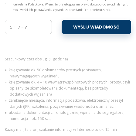
Kancelaria Podatkowa. Wiem, że przysługuje mi prawo dostępu do swoich danych,
możliwości ich poprawiania, żądania zaprzestania ich przetwarzania.
WYŚLIJ WIADOMOŚĆ
Szacunkowy czas obsługi (1 godzina):
księgowanie ok. 50 dokumentów prostych (opisanych,
niewymagających wyjaśnień),
księgowanie ok. 4 – 10 wewnątrzwspólnotowych prostych (prosty, czyli
opisany, ze skompletowaną dokumentacją, bez potrzeby
dodatkowych wyjaśnień)
zamknięcie miesiąca, informacja podatkowa, elektroniczny przesył
danych (JPK), szkolenia, pozyskiwanie wiadomości o zmianach
układanie dokumentacji chronologicznie, wpinanie do segregatora,
numeracja – ok. 150 szt.
Każdy mail, telefon, szukanie informacji w Internecie to ok. 15 min