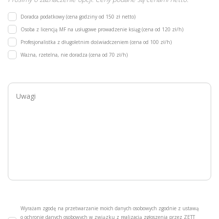
Doradca podatkowy (cena godziny od 150 zł netto)
Osoba z licencją MF na usługowe prowadzenie ksiąg (cena od 120 zł/h)
Profesjonalistka z długoletnim doświadczeniem (cena od 100 zł/h)
Ważna, rzetelna, nie doradza (cena od 70 zł/h)
Wyrażam zgodę na przetwarzanie moich danych osobowych zgodnie z ustawą
o ochronie danych osobowych w związku z realizacją zgłoszenia przez ZETT